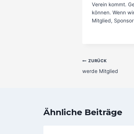
Verein kommt. G
können. Wenn wir
Mitglied, Sponso
Beitragsnav
ZURÜCK
werde Mitglied
Ähnliche Beiträge